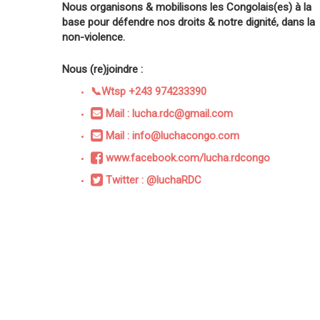
Nous organisons & mobilisons les Congolais(es) à la
base pour défendre nos droits & notre dignité, dans la
non-violence.
Nous (re)joindre :
📞Wtsp +243 974233390
Mail : lucha.rdc@gmail.com
Mail : info@luchacongo.com
www.facebook.com/lucha.rdcongo
Twitter : @luchaRDC