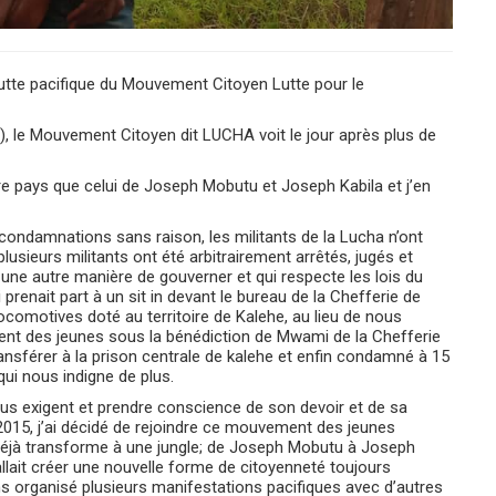
utte pacifique du Mouvement Citoyen Lutte pour le
, le Mouvement Citoyen dit LUCHA voit le jour après plus de
tre pays que celui de Joseph Mobutu et Joseph Kabila et j’en
 condamnations sans raison, les militants de la Lucha n’ont
ieurs militants ont été arbitrairement arrêtés, jugés et
 une autre manière de gouverner et qui respecte les lois du
prenait part à un sit in devant le bureau de la Chefferie de
comotives doté au territoire de Kalehe, au lieu de nous
ent des jeunes sous la bénédiction de Mwami de la Chefferie
ansférer à la prison centrale de kalehe et enfin condamné à 15
qui nous indigne de plus.
plus exigent et prendre conscience de son devoir et de sa
2015, j’ai décidé de rejoindre ce mouvement des jeunes
 déjà transforme à une jungle; de Joseph Mobutu à Joseph
fallait créer une nouvelle forme de citoyenneté toujours
ns organisé plusieurs manifestations pacifiques avec d’autres