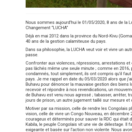
Nous sommes aujourd’hui le 01/05/2020, 8 ans de la L
Changement ‘’LUCHA’’
Déjà en mai 2012 dans la province du Nord-Kivu (Goma)
40 ans de la gestion calamiteuse du pays.
Dans sa philosophie, la LUCHA veut voir et vivre un au
passe.
Confronter aux violences, répressions, arrestations et
pas lâchés même une seule minute ; comme en 2016, plus
condamnés, tout simplement, ils ont compris qu’il faut
pays. Je me rappel en date du 05/03/2020 alors que j’ai 
Buhavu pour dénoncer la mauvaise gestion des biens lo
recevoir et répondre à nos revendications, un mouvem
de Buhavu est venu nous agressé ; tabasser, arrêter, tr
jours de prison, un autre jugement taillé sur mesure et 
Motiver par sa mission, celle de rendre les Congolais 
vision, celle de vivre un Congo Nouveau, en décembre 
courageux et déterminés pour sauver la RDC qui était
Kabila, le peuple Congolais vit une vie de délestage. Il 
exigeante et basée sur l’action non violente. Nous avo