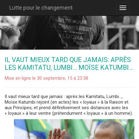
Lutte pour le changement
IL VAUT MIEUX TARD QUE JAMAIS: APRÈS
LES KAMITATU, LUMBI… MOÏSE KATUMBI…
Mise en ligne le 30 septembre, 15 à 23:38
Il vaut mieux tard que jamais : après les Kamitatu, Lumbi…,
Moïse Katumbi rejoint (en actes) les « loyaux » à la Raison et
aux Principes, et prend définitivement ses distances avec les
« loyaux » à leur ventre (prétendument « loyaux » à un homme).