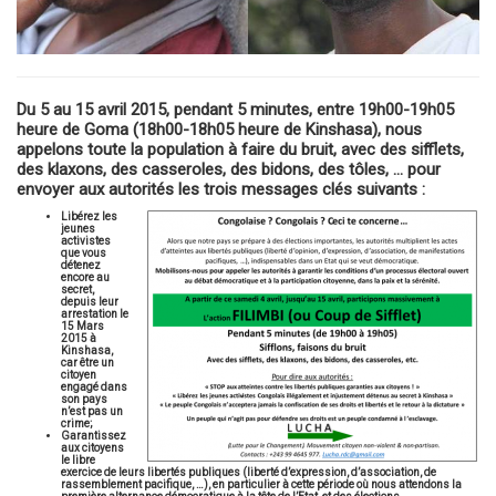
Du 5 au 15 avril 2015, pendant 5 minutes, entre 19h00-19h05
heure de Goma (18h00-18h05 heure de Kinshasa), nous
appelons toute la population à faire du bruit, avec des sifflets,
des klaxons, des casseroles, des bidons, des tôles, … pour
envoyer aux autorités les trois messages clés suivants :
Libérez les
jeunes
activistes
que vous
détenez
encore au
secret,
depuis leur
arrestation le
15 Mars
2015 à
Kinshasa,
car être un
citoyen
engagé dans
son pays
n’est pas un
crime;
Garantissez
aux citoyens
le libre
exercice de leurs libertés publiques (liberté d’expression, d’association, de
rassemblement pacifique, …), en particulier à cette période où nous attendons la