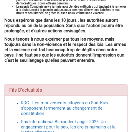
première alternance démocratique à la tête de l’Etat, et des élections
démocratiques, libres et transparentes;
Le peuple Congolais ne va jamais accepter des méthodes qui tendent à le ramener
à la dictature et à la pensée unique; nous sommes déterminés à défendre nos
droits et nos libertés, de grâce laissez-nous le faire sans violence.
Nous espérons que dans les 10 jours , les autorités auront
répondu au cri de la population. Sans quoi l’action pourra être
prolongée, et d’autres actions envisagées.
Nous tenons à nous exprimer par tous les moyens, mais
toujours dans la non-violence et le respect des lois. Les armes
et la violence ont fait beaucoup trop de dégâts dans notre
pays, il ne faut pas que les autorités donnent l’impression que
c’est le seul langage qu’elles peuvent entendre.
Fils D'actualités
RDC : Les mouvements citoyens du Sud-Kivu
s’opposent fermement au changement de
constitution
Prix International Alexander Langer 2026: Un
engagement pour la paix, les droits humains et la