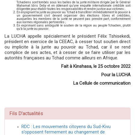
Tchadiens sont tombés sous les balles de la junte militaire dirigée par le Général
Mahamat Idris Deby et en obtenant qu’une enquête internationale crédible soit
diligentée pour établir toutes les responsabilités et rendre justice aux victimes ;
En enjoignant la junte au pouvoir au Tchad à transférer immédiatement le pouvoir à
un gouvernement civil devant organiser des élections libres et crédibles,
auxquelles les membres de la junte ne peuvent pas prendre part, conformément
aux normes régionales pertinentes ;
En exprimant sans ambiguïté le soutien de la région au peuple Tchadien, plutôt
qu’à la junte au pouvoir.
La LUCHA appelle spécialement le président Félix Tshisekedi,
président en exercice de la CEEAC, à cesser tout soutien direct
ou implicite à la junte au pouvoir au Tchad, car il se rend
complice de ses actes, et à cesser de se faire utiliser par les
autorités françaises au Tchad comme ailleurs en Afrique.
Fait à Kinshasa, le 25 octobre 2022
Pour la LUCHA
La Cellule de communication
Fils D'actualités
RDC : Les mouvements citoyens du Sud-Kivu
s’opposent fermement au changement de