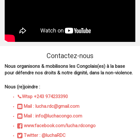
Contactez-nous
Nous organisons & mobilisons les Congolais(es) à la base
pour défendre nos droits & notre dignité, dans la non-violence.
Nous (re)joindre :
📞Wtsp +243 974233390
Mail : lucha.rdc@gmail.com
Mail : info@luchacongo.com
www.facebook.com/lucha.rdcongo
Twitter : @luchaRDC