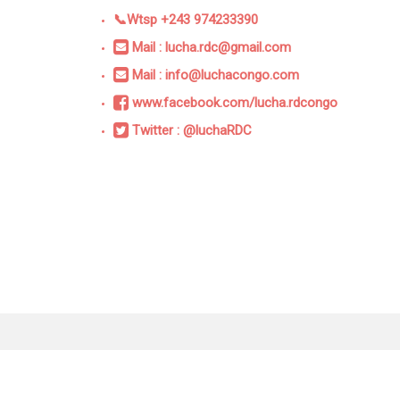
📞Wtsp +243 974233390
Mail : lucha.rdc@gmail.com
Mail : info@luchacongo.com
www.facebook.com/lucha.rdcongo
Twitter : @luchaRDC