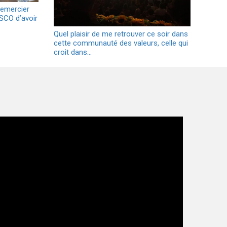
remercier
SCO d’avoir
Quel plaisir de me retrouver ce soir dans
cette communauté des valeurs, celle qui
croit dans…