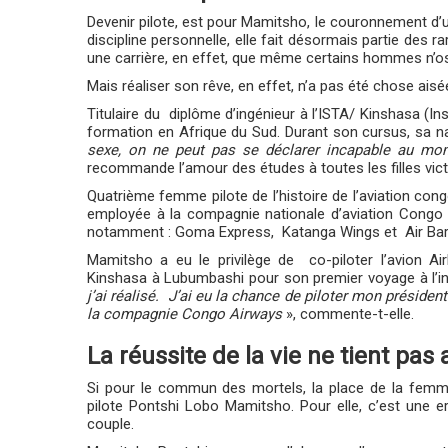
Devenir pilote, est pour Mamitsho, le couronnement d’u
discipline personnelle, elle fait désormais partie des r
une carrière, en effet, que même certains hommes n’o
Mais réaliser son rêve, en effet, n’a pas été chose aisé
Titulaire du diplôme d’ingénieur à l’ISTA/ Kinshasa (In
formation en Afrique du Sud. Durant son cursus, sa n
sexe, on ne peut pas se déclarer incapable au m
recommande l’amour des études à toutes les filles vict
Quatrième femme pilote de l’histoire de l’aviation con
employée à la compagnie nationale d’aviation Congo A
notamment : Goma Express, Katanga Wings et Air Bar
Mamitsho a eu le privilège de co-piloter l’avion Ai
Kinshasa à Lubumbashi pour son premier voyage à l’in
j’ai réalisé. J’ai eu la chance de piloter mon président
la compagnie Congo Airways
», commente-t-elle.
La réussite de la vie ne tient pas
Si pour le commun des mortels, la place de la femme 
pilote Pontshi Lobo Mamitsho. Pour elle, c’est une e
couple.