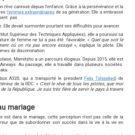
n rêve caressé depuis l’enfance. Grâce à la persévérance et la
ares
femmes extraordinaires
de sa génération. Elle a embrassé
sent pas.
e. Elle devait surmonter pourtant ses difficultés pour avancer.
stitut Supérieur des Techniques Appliquées), elle a poursuivi sa
ature de femme ne lui a pas été favorable. «
Quel que soit le
oment où on n’a pas encore essayé
», explique la pilote. Elle
imes de discrimination.
golaise, Mamitsho a un parcours élogieux. Depuis 2015, elle est
irways. Au passage, elle a travaillé dans plusieurs sociétés
aka.
rbus A320, qui a transporté le président
Felix Tshisekedi
de
térieur de la RDC. «
C’est le rêve de tous les pilotes, que moi
 de la République. Je suis très fière de servir le pays à travers
 au mariage
est dans le mariage, cette perception n’est pas celle de la
rreur que de subordonner son succès dans la vie à la vie en