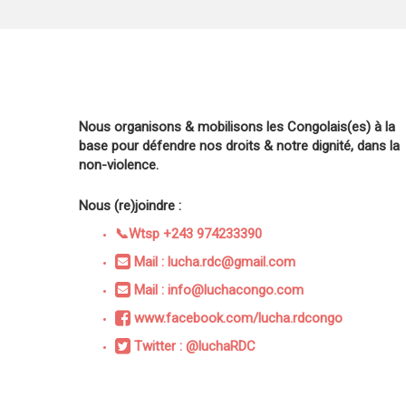
Nous organisons & mobilisons les Congolais(es) à la
base pour défendre nos droits & notre dignité, dans la
non-violence.
Nous (re)joindre :
📞Wtsp +243 974233390
Mail : lucha.rdc@gmail.com
Mail : info@luchacongo.com
www.facebook.com/lucha.rdcongo
Twitter : @luchaRDC