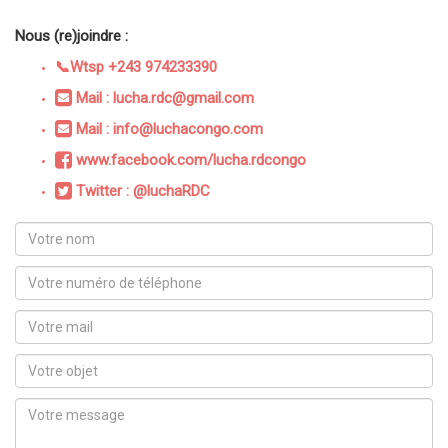
Nous (re)joindre :
📞Wtsp +243 974233390
Mail : lucha.rdc@gmail.com
Mail : info@luchacongo.com
www.facebook.com/lucha.rdcongo
Twitter : @luchaRDC