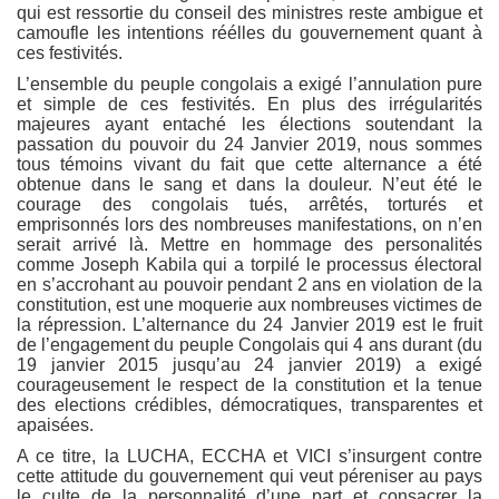
qui est ressortie du conseil des ministres reste ambigue et
camoufle les intentions réélles du gouvernement quant à
ces festivités.
L’ensemble du peuple congolais a exigé l’annulation pure
et simple de ces festivités. En plus des irrégularités
majeures ayant entaché les élections soutendant la
passation du pouvoir du 24 Janvier 2019, nous sommes
tous témoins vivant du fait que cette alternance a été
obtenue dans le sang et dans la douleur. N’eut été le
courage des congolais tués, arrêtés, torturés et
emprisonnés lors des nombreuses manifestations, on n’en
serait arrivé là. Mettre en hommage des personalités
comme Joseph Kabila qui a torpilé le processus électoral
en s’accrohant au pouvoir pendant 2 ans en violation de la
constitution, est une moquerie aux nombreuses victimes de
la répression. L’alternance du 24 Janvier 2019 est le fruit
de l’engagement du peuple Congolais qui 4 ans durant (du
19 janvier 2015 jusqu’au 24 janvier 2019) a exigé
courageusement le respect de la constitution et la tenue
des elections crédibles, démocratiques, transparentes et
apaisées.
A ce titre, la LUCHA, ECCHA et VICI s’insurgent contre
cette attitude du gouvernement qui veut péreniser au pays
le culte de la personnalité d’une part et consacrer la