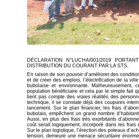
DÉCLARATION N°LUCHA/001/2019 PORTAN
DISTRIBUTION DU COURANT PAR LA STS.
En raison de son pouvoir d’améliorer des conditions
et de créer des emplois, l’électrification de la vil
bubolaise et environnante. Malheureusement, cet
population bénéficiaire et cela par le simple fait 
tient pas compte des vraies réalités des personn
technique, il se constate déjà des coupures inte
lancement. Sur le plan financier, les frais d’a
bubolais, empêchent un grand nombre d’habitants à 
Aussi, en plus des frais très exorbitants d’abonn
coût serait logiquement, incorporé dans les frais
Sur le plan logistique, l’érection des poteaux d’a
tension, demeure une menace sécuritaire énorme