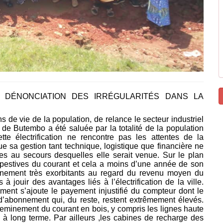
T DÉNONCIATION DES IRRÉGULARITÉS DANS LA
 de vie de la population, de relance le secteur industriel
le de Butembo a été saluée par la totalité de la population
te électrification ne rencontre pas les attentes de la
que sa gestion tant technique, logistique que financière ne
es au secours desquelles elle serait venue. Sur le plan
mpestives du courant et cela a moins d’une année de son
bonnement très exorbitants au regard du revenu moyen du
jouir des avantages liés à l’électrification de la ville.
ement s’ajoute le payement injustifié du compteur dont le
 d’abonnement qui, du reste, restent extrêmement élevés.
cheminement du courant en bois, y compris les lignes haute
 à long terme.
Par ailleurs ,
les cabines de recharge des