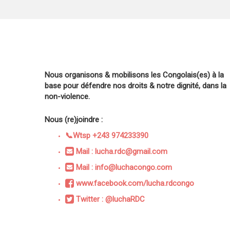
Nous organisons & mobilisons les Congolais(es) à la
base pour défendre nos droits & notre dignité, dans la
non-violence.
Nous (re)joindre :
📞Wtsp +243 974233390
Mail : lucha.rdc@gmail.com
Mail : info@luchacongo.com
www.facebook.com/lucha.rdcongo
Twitter : @luchaRDC