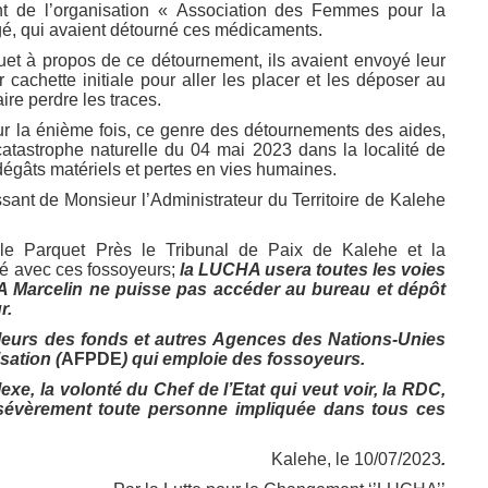
t de l’organisation « Association des Femmes pour la
, qui avaient détourné ces médicaments.
quet à propos de ce détournement, ils avaient envoyé leur
achette initiale pour aller les placer et les déposer au
aire perdre les traces.
r la énième fois, ce genre des détournements des aides,
 catastrophe naturelle du 04 mai 2023 dans la localité de
dégâts matériels et pertes en vies humaines.
ant de Monsieur l’Administrateur du Territoire de Kalehe
ar le Parquet Près le Tribunal de Paix de Kalehe et la
é avec ces fossoyeurs;
la LUCHA usera toutes les voies
Marcelin ne puisse pas accéder au bureau et dépôt
r.
eurs des fonds et autres Agences des Nations-Unies
sation (
AFPDE
) qui emploie des fossoyeurs.
e, la volonté du Chef de l’Etat qui veut voir, la RDC,
 sévèrement toute personne impliquée dans tous ces
Kalehe, le 10/07/2023
.