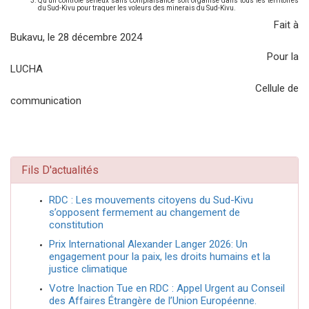
Qu’un contrôle sérieux sans complaisance soit organisé dans tous les territoires
du Sud-Kivu pour traquer les voleurs des minerais du Sud-Kivu.
Fait à
Bukavu, le 28 décembre 2024
Pour la
LUCHA
Cellule de
communication
Fils D'actualités
RDC : Les mouvements citoyens du Sud-Kivu
s’opposent fermement au changement de
constitution
Prix International Alexander Langer 2026: Un
engagement pour la paix, les droits humains et la
justice climatique
Votre Inaction Tue en RDC : Appel Urgent au Conseil
des Affaires Étrangère de l’Union Européenne.