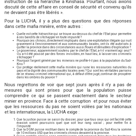
instruction de sa hiérarchie à Kinshasa. Pourtant, nous avions
discuté de cette affaire en conseil de sécurité et convenu qu’ils
ne devaient pas être libérés ».
Pour la LUCHA, il y a plus des questions que des réponses
dans cette mafia minière, entre autres :
Quelle est cette hiérarchie qui se trouve au-dessus du chef de l’Etat pour permettre
à ces bandits de s’échapper en toute impunité ?
Pourquoi ces chinois, directement impliqués dans une exploitation illégale qui nuit
gravement à l’environnement et aux communautés locales, ont-ils été autorisés à
quitter la province dans des circonstances aussi floues et dénudées d’explication ?
Le gouverneur, apparemment soutenu par le chef de l’Etat, a-t-il vraiment agi seul ?
Ou a-t-il été poussé par des forces invisibles, en haut lieu, à laisser ces criminels
s’échapper ?
Pourquoi l’argent généré par les minerais ne profite-t-il pas à la population du Sud-
Kivu ?
Qui protège réellement cette mafia minière qui ruine les ressources naturelles du
pays et la dignité des communautés locales avec ? Qui sont les véritables parrains
de ce réseau criminel international qui, à défaut d’être jugé, continue de prospérer
dans les ombres du pouvoir ?
Nous regrettons de voir que sept jours après il n’y a pas de
mesures qui sont prises pour que la population puisse
comprendre ce qui se passent exactement dans le secteur
minier en province. Face à cette corruption
et pour nous éviter
que les ressources du pas ne soient volées par les nationaux
et les internationaux, la LUCHA exige :
Que la justice puisse se saisir du dossier, pour que tous ceux qui ont facilité cette
évasion soient poursuivis quel que soit leur rang social ; pour mettre fin à
l’impunité
Que la DGM puisse restituer dans le compte de la province du Sud-Kivu la somme
de 10 millions USD que les criminels chinois devaient à la province.