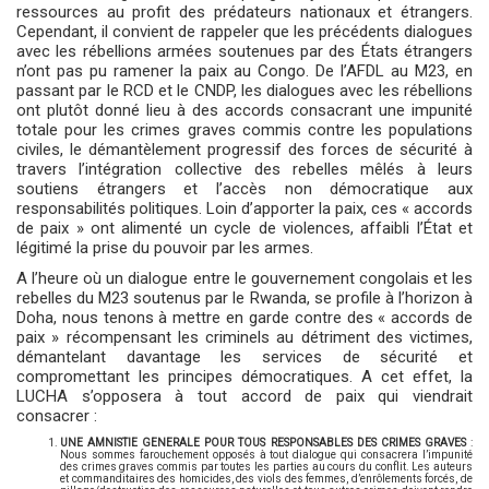
ressources au profit des prédateurs nationaux et étrangers.
Cependant, il convient de rappeler que les précédents dialogues
avec les rébellions armées soutenues par des États étrangers
n’ont pas pu ramener la paix au Congo. De l’AFDL au M23, en
passant par le RCD et le CNDP, les dialogues avec les rébellions
ont plutôt donné lieu à des accords consacrant une impunité
totale pour les crimes graves commis contre les populations
civiles, le démantèlement progressif des forces de sécurité à
travers l’intégration collective des rebelles mêlés à leurs
soutiens étrangers et l’accès non démocratique aux
responsabilités politiques. Loin d’apporter la paix, ces « accords
de paix » ont alimenté un cycle de violences, affaibli l’État et
légitimé la prise du pouvoir par les armes.
A l’heure où un dialogue entre le gouvernement congolais et les
rebelles du M23 soutenus par le Rwanda, se profile à l’horizon à
Doha, nous tenons à mettre en garde contre des « accords de
paix » récompensant les criminels au détriment des victimes,
démantelant davantage les services de sécurité et
compromettant les principes démocratiques. A cet effet, la
LUCHA s’opposera à tout accord de paix qui viendrait
consacrer :
UNE AMNISTIE GENERALE POUR TOUS RESPONSABLES DES CRIMES GRAVES
:
Nous sommes farouchement opposés à tout dialogue qui consacrera l’impunité
des crimes graves commis par toutes les parties au cours du conflit. Les auteurs
et commanditaires des homicides, des viols des femmes, d’enrôlements forcés, de