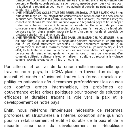
pillage/destruction des ressources naturelles et tous autres crimes doivent rendre
de compte. Un dialogue de paix qui ne tient pas compte du besoin des victimes pour
la justice et la réparation pour les crimes actuels et passés, ne peut aucunement
conduire à la paix.
UNE INTEGRATION COLLECTIVE DES REBELLES DANS L’ARMEE NATIONALE
: En
plus d’être illégales, les intégrations collectives des rebelles dans les services de
sécurité contribuent à leur affaiblissement. Le plus souvent, les rebelles intégrés
collectivement dans l’armée n’ont aucune loyauté à l’égard du pays et finissent par
trahir leurs frères d’arme à la moindre possibilité. Un accord de paix qui
consacrera une intégration collective des rebelles dans l’armée détruira les efforts
de construction d’une armée nationale forte, dissuasive, loyale et capable de
protéger notre territoire et notre peuple.
UNE REPRESENTATION DES REBELLES DANS LES INSTANCES POLITIQUES
: Bien
qu’imparfaite, la jeune démocratie congolaise doit être préservée et les principes
qui la régissent strictement respectés. Il faut absolument mettre fin à la
légitimation du recourt aux armes comme mode d’accès au pouvoir politique. À cet
effet, toute tentative visant à accorder des responsabilités politiques à des
personnes du simple fait qu’ils ont commis des crimes ou menacent d’en
commettre détruit la démocratie et normalisent la culture du recourt à la violence
comme mode de revendication. Il faut y mettre fin.
Par ailleurs et au vu de la crise multidimensionnelle que
traverse notre pays, la LUCHA plaide en faveur d’un dialogue
inclusif et sincère réunissant toutes les forces sociales et
politiques nationales afin d’examiner profondément les causes
des conflits armés interminables, les problèmes de
gouvernance et les crises politiques pour trouver de solutions
efficaces et durables traçant la voie vers la paix et le
développement de notre pays.
Enfin, nous réitérons l’impérieuse nécessité de réformes
profondes et structurelles à l’interne, condition sine qua non
pour un rétablissement effectif et durable de la paix et de la
sécurité ainsi que du développement en République