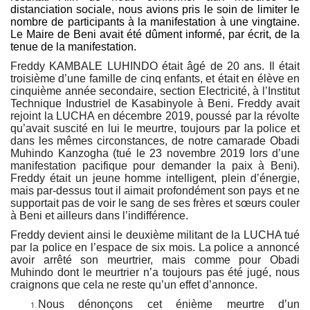
distanciation sociale, nous avions pris le soin de limiter le
nombre de participants à la manifestation à une vingtaine.
Le Maire de Beni avait été dûment informé, par écrit, de la
tenue de la manifestation.
Freddy KAMBALE LUHINDO
était âgé de 20 ans. Il était
troisième d’une famille de cinq enfants, et était en élève en
cinquième année secondaire, section Electricité, à l’Institut
Technique Industriel de Kasabinyole à Beni. Freddy avait
rejoint la LUCHA en décembre 2019, poussé par la révolte
qu’avait suscité en lui le meurtre, toujours par la police et
dans les mêmes circonstances, de notre camarade Obadi
Muhindo Kanzogha (tué le 23 novembre 2019 lors d’une
manifestation pacifique pour demander la paix à Beni).
Freddy était un jeune homme intelligent, plein d’énergie,
mais par-dessus tout il aimait profondément son pays et ne
supportait pas de voir le sang de ses frères et sœurs couler
à Beni et ailleurs dans l’indifférence.
Freddy devient ainsi le deuxième militant de la LUCHA tué
par la police en l’espace de six mois. La police a annoncé
avoir arrêté son meurtrier, mais comme pour Obadi
Muhindo dont le meurtrier n’a toujours pas été jugé, nous
craignons que cela ne reste qu’un effet d’annonce.
No
us dénonçons cet énième meurtre d’un