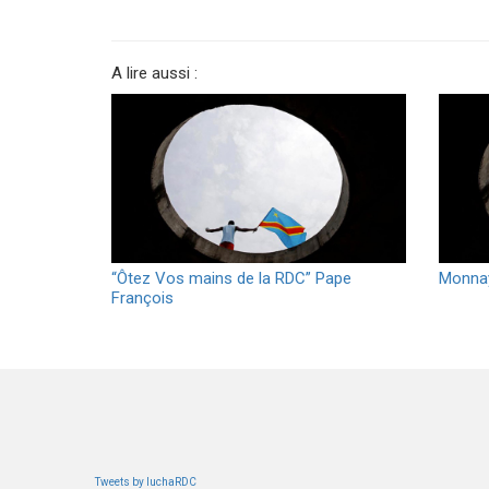
A lire aussi :
“Ôtez Vos mains de la RDC” Pape
Monnay
François
Tweets by luchaRDC