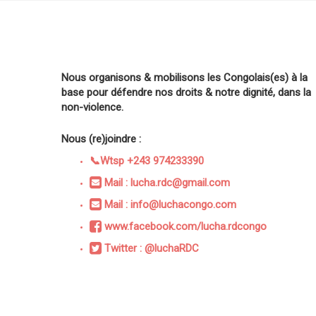
Nous organisons & mobilisons les Congolais(es) à la
base pour défendre nos droits & notre dignité, dans la
non-violence.
Nous (re)joindre :
📞Wtsp +243 974233390
Mail : lucha.rdc@gmail.com
Mail : info@luchacongo.com
www.facebook.com/lucha.rdcongo
Twitter : @luchaRDC