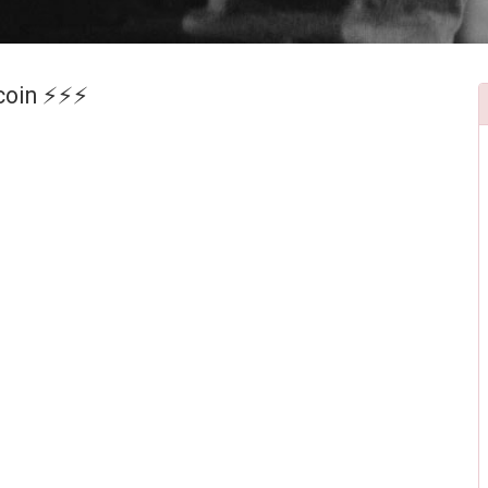
coin ⚡⚡⚡