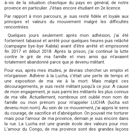
à-vis de la situation chaotique du pays en général, de notre
province en particulier. J’étais encore étudiant en 2e licence.
Par rapport à mon parcours, je suis resté fidèle et loyale aux
principes et valeurs du mouvement malgré les difficultés
rencontrées.
Quelques jours seulement après mon adhésion, j’ai été
fortement tabassé et arrêté pour quelques heures puis relâché
(campagne bye-bye Kabila) avant d’être arrêté et emprisonné
fin 2017 et début 2018. Après la prison, j’ai continué la lutte
contre le gré de ma famille et mes amis qui m’avaient
totalement abandonné parce que je devenu militant.
Pour eux, après mes études, je devrais chercher un emploi et
m’organiser. Adhérer à la Lucha, c’était une perte de temps et
une exposition de ma vie à la mort. Mais malgré ces
découragements, je suis resté militant jusqu’à ce jour. A cause
de mon engagement, je suis parmi les militants les plus connus
de ma ville. Actuellement, nombreux ont oublié mon nom de
famille ou mon prénom pour m’appeler LUCHA (lucha est
devenu mon nom). Au sein de ce mouvement, j’ai appris le sens
du courage, de sacrifice et d’abnégation. On pouvait me torturer
mais pour l’amour de ma province, demain je suis encore dans
la rue. La Lucha est une grande école des valeurs pour moi.
L’amour du Congo, de ma province sont des grandes leçons