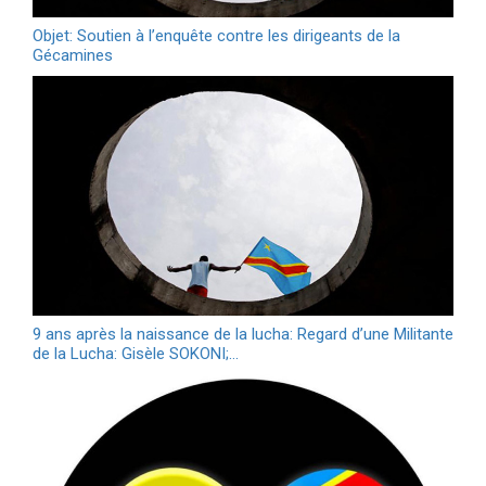
Objet: Soutien à l’enquête contre les dirigeants de la
Gécamines
9 ans après la naissance de la lucha: Regard d’une Militante
de la Lucha: Gisèle SOKONI;…