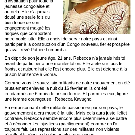
d’inspiration pour toute la
jeunesse congolaise et
au-delà. Elle n’a jamais
douté une seule fois du
bien fondé de son
engagement malgré les
risques que comportent
notre noble lutte. Elle a choisi de servir notre pays et ainsi
participer à la construction d’un Congo nouveau, fier et prospère
qu’avait rêvé Patrice Lumumba.
En dépit de son jeune âge, 21 ans, Rebecca n’a jamais hésité
avant de participer à une manifestation. Elle a été sur tous le
fronts, et aujourd’hui elle l’est encore plus. Elle est detenue à la
prison Munzenze à Goma.
Comme vous le savez, six militants de notre mouvement on été
brutalement enlevés la nuit du 16 février et ils ont été
condamnés de 6 mois de prison ferme. Et parmi les eux, figure
une femme courageuse : Rebecca Kavugho.
En emprisonnant cette militante passionnée par son pays, le
gouvernement a cru muselé la lutte. Mais cela aura juste l’effet
contraire. Rebecca semble encore plus déterminée à se battre
et à dénoncer les injustices (pacifiquement) comme on l’a
toujours fait. Les répressions sur des militants non violents
réveillent la révolte de plus en plus des jeunes.