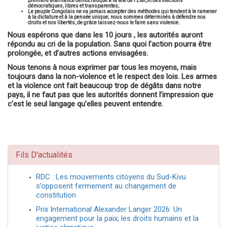
première alternance démocratique à la tête de l’Etat, et des élections
démocratiques, libres et transparentes;
Le peuple Congolais ne va jamais accepter des méthodes qui tendent à le ramener
à la dictature et à la pensée unique; nous sommes déterminés à défendre nos
droits et nos libertés, de grâce laissez-nous le faire sans violence.
Nous espérons que dans les 10 jours , les autorités auront
répondu au cri de la population. Sans quoi l’action pourra être
prolongée, et d’autres actions envisagées.
Nous tenons à nous exprimer par tous les moyens, mais
toujours dans la non-violence et le respect des lois. Les armes
et la violence ont fait beaucoup trop de dégâts dans notre
pays, il ne faut pas que les autorités donnent l’impression que
c’est le seul langage qu’elles peuvent entendre.
Fils D'actualités
RDC : Les mouvements citoyens du Sud-Kivu
s’opposent fermement au changement de
constitution
Prix International Alexander Langer 2026: Un
engagement pour la paix, les droits humains et la