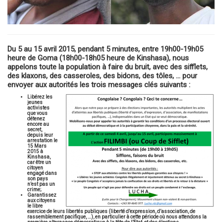
Du 5 au 15 avril 2015, pendant 5 minutes, entre 19h00-19h05
heure de Goma (18h00-18h05 heure de Kinshasa), nous
appelons toute la population à faire du bruit, avec des sifflets,
des klaxons, des casseroles, des bidons, des tôles, … pour
envoyer aux autorités les trois messages clés suivants :
Libérez les
jeunes
activistes
que vous
détenez
encore au
secret,
depuis leur
arrestation le
15 Mars
2015 à
Kinshasa,
car être un
citoyen
engagé dans
son pays
n’est pas un
crime;
Garantissez
aux citoyens
le libre
exercice de leurs libertés publiques (liberté d’expression, d’association, de
rassemblement pacifique, …), en particulier à cette période où nous attendons la